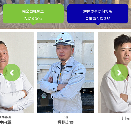
完全自社施工
解体の事は何でも
だから安心
ご相談ください
工事部長
工務
十川元
沖田翼
押柄宏康