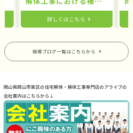
0%対応の解体会社｜岡山の解体工事はアライブ】
解体工事における補助金活用について。岡山から全国へ支援制度の現状と展望
詳しくはこちら
現場ブログ一覧はこちらから
岡山県岡山市東区の住宅解体・解体工事専門店のアライブの
会社案内はこちらから↓