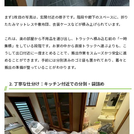
まず1枚目の写真は、玄関付近の様子です。階段や廊下のスペースに、折り
たたみマットレスや敷布団、衣装ケースなどが積み上げられています。
これは、奥の部屋から不用品を運び出し、トラックへ積み込む前の「一時
集積」をしている段階です。お家の中から直接トラックへ運ぶよりも、こ
うして出口付近に一度まとめることで、搬出作業をスムーズかつ安全に進
めることができます。手前には分別済みのゴミ袋も置かれており、着々と
搬出の準備が整っていることがわかります。
2. 丁寧な仕分け：キッチン付近での分別・袋詰め