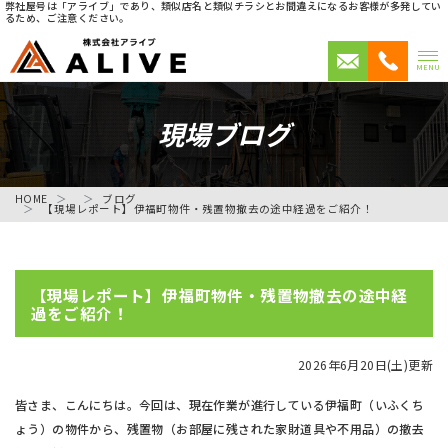
弊社屋号は「アライブ」であり、類似店名と類似チラシとお間違えになるお客様が多発してい
るため、ご注意ください。
MENU
現場ブログ
HOME
ブログ
【現場レポート】伊福町物件・残置物撤去の途中経過をご紹介！
【現場レポート】伊福町物件・残置物撤去の途中経
過をご紹介！
2026年6月20日(土)更新
皆さま、こんにちは。今回は、現在作業が進行している伊福町（いふくち
ょう）の物件から、残置物（お部屋に残された家財道具や不用品）の撤去