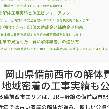
ど、備前西市の立地条件による費用変動の理由
の解体工事実績と施工ビフォーアフター
紹介し、近隣対策や安全管理へのこだわりを視覚的に伝えます
で利用できる自治体の助成金と補助金活用術
、施主様の負担を軽減するための最新情報をお届けします
用まで見据えた「賢い解体業者」の選び方
落さないための整地技術や、信頼できる業者選びの基準をアドバイスします
新】岡山県備前西市の解体
！地域密着の工事実績も
る備前西市エリアは、JR宇野線の備前西市
近年では古い家屋の解体が進み、新しい分譲