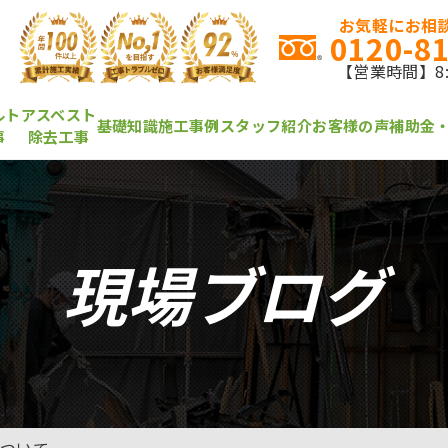
お気軽にお相談
0120-8
【営業時間】8:0
ルト
アスベスト
基礎知識
施工事例
スタッフ紹介
お客様の声
補助金
事
除去工事
現場ブログ
について