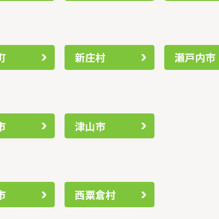
町
新庄村
瀬戸内市
市
津山市
市
西粟倉村