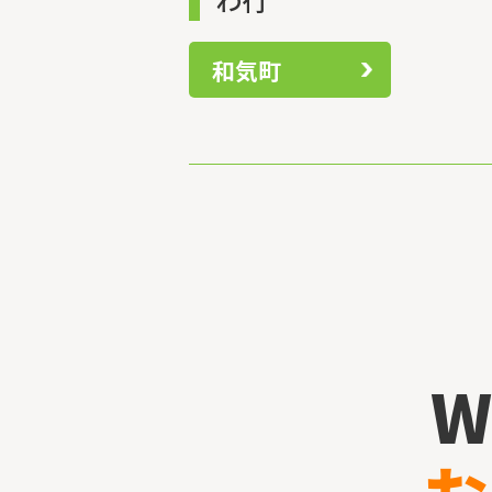
和気町
W