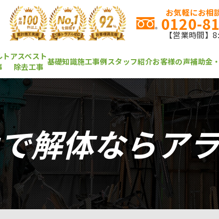
お気軽にお相談
0120-8
【営業時間】8:0
ルト
アスベスト
基礎知識
施工事例
スタッフ紹介
お客様の声
補助金
事
除去工事
で解体ならア