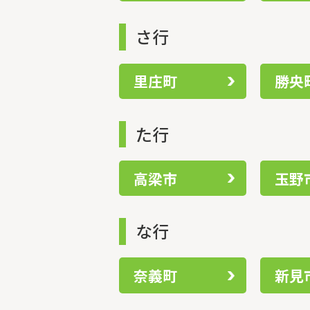
さ行
里庄町
勝央
た行
高梁市
玉野
な行
奈義町
新見