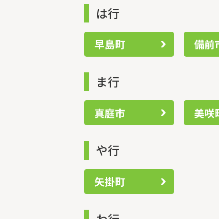
は行
早島町
備前
ま行
真庭市
美咲
や行
矢掛町
わ行