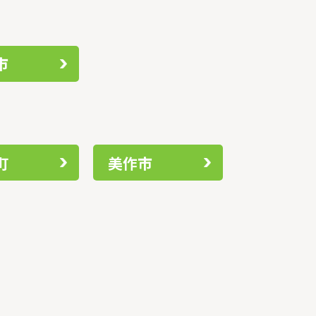
市
町
美作市