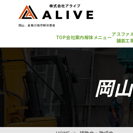
岡山、倉敷の格安解体業者
アスファ
TOP
会社案内
解体メニュー
舗装工
岡山
HOME
補助金・助成金