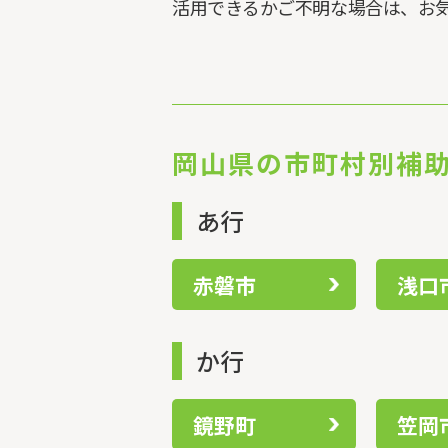
活用できるかご不明な場合は、お
岡山県の市町村別補
あ行
赤磐市
浅口
か行
鏡野町
笠岡