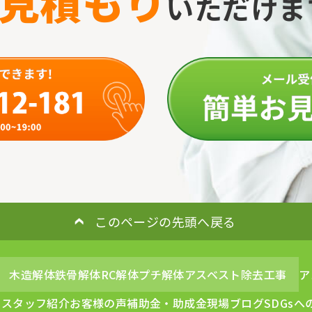
見積もり
いただけます
このページの先頭へ戻る
木造解体
鉄骨解体
RC解体
プチ解体
アスベスト除去工事
ア
例
スタッフ紹介
お客様の声
補助金・助成金
現場ブログ
SDGs