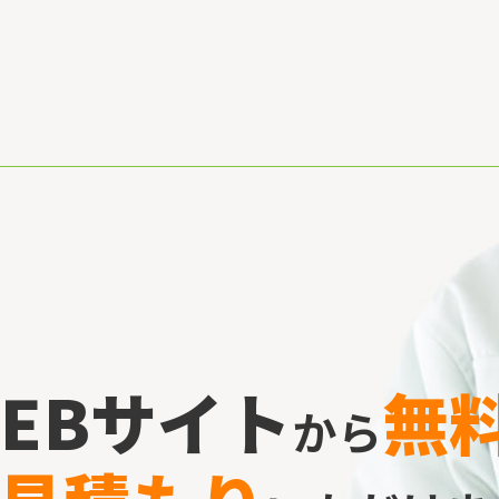
EBサイト
無
から