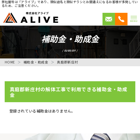
弊社屋号は「アライブ」であり、類似店名と類似チラシとお間違えになるお客様が多発してい
るため、ご注意ください。
MENU
補助金・助成金
/ SUBSIDY /
HOME
補助金・助成金
真庭郡新庄村
真庭郡新庄村の解体工事で利用できる補助金・助成
金
登録されている補助金はありません。