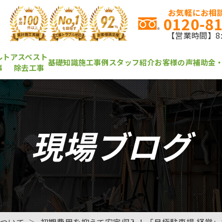
お気軽にお相談
0120-8
【営業時間】8:0
ルト
アスベスト
基礎知識
施工事例
スタッフ紹介
お客様の声
補助金
事
除去工事
現場ブログ
について
初期費用を抑えて安定収入！「月極駐車場 経営