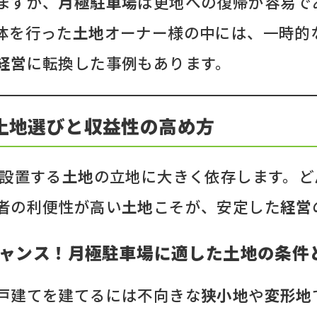
ますが、
月極駐車場
は更地への復帰が容易で
体を行った
土地
オーナー様の中には、一時的
経営
に転換した事例もあります。
土地選びと収益性の高め方
設置する
土地
の立地に大きく依存します。ど
者の利便性が高い
土地
こそが、安定した
経営
ャンス！月極駐車場に適した土地の条件
戸建てを建てるには不向きな
狭小地
や
変形地