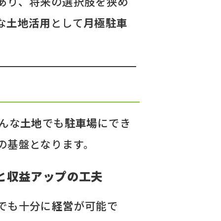
あり、将来の選択肢を狭め
な
土地活用
として
月極駐車
んな
土地
でも
駐車場
にでき
の基盤となります。
と収益アップの工夫
でも十分に
経営
が可能で