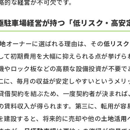
略的な
経営
が不可欠です。
極駐車場経営が持つ「低リスク・高安
地
オーナーに選ばれる理由は、その
低リスク
して初期費用を大幅に抑えられる点が挙げら
機やロック板などの高額な設備投資が不要で
二に、毎月の収益が安定しやすいというメリ
貸借契約を結ぶため、一度契約者が決まれば
の賃料収入が得られます。第三に、転用が容
を建設すると、将来的に売却や他の
土地活用