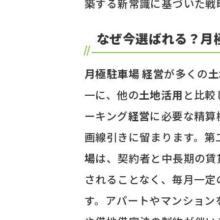
築する新常識に基づいた戦
なぜ今選ばれる？月
月極駐車場 経営
が多くの
土
一に、他の
土地活用
と比較
ーキング
経営
に必要な精算
画線引きに留まります。第
場
は、契約者と中長期の賃
されることなく、毎月一定
す。アパートやマンション