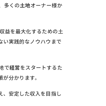
、多くの
土地
オーナー様か
収益を最大化するための土
ない実践的なノウハウまで
地で
経営
をスタートするた
策が分かります。
え、安定した収入を目指し