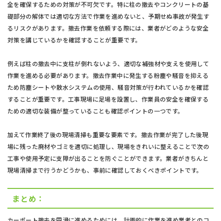
全を確保するための対策が不可欠です。特に柱の撤去やコンクリートの基
礎部分の解体では適切な方法で作業を進めないと、予期せぬ事故が発生す
るリスクがあります。撤去作業を依頼する際には、業者がどのような安全
対策を講じているかを確認することが重要です。
例えば柱の撤去中に支柱が倒れないよう、適切な補強材や支えを使用して
作業を進める必要があります。撤去作業中に発生する粉塵や騒音を抑える
ため防塵シートや散水システムの使用、騒音対策が行われているかを確認
することが重要です。工事現場に足場を設置し、作業員の安全を確保する
ための適切な装備が整っていることも確認ポイントの一つです。
加えて作業終了後の現場清掃も重要な要素です。撤去作業が完了した後現
場に残った廃材やゴミを適切に処理し、現場をきれいに整えることで次の
工事や使用予定に支障が出ることを防ぐことができます。業者がきちんと
現場清掃まで行うかどうかも、事前に確認しておくべきポイントです。
まとめ：
カーポート撤去を円滑に進めるためには、計画的に作業を進め業者とのコ