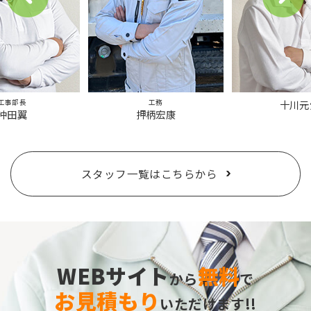
工事部長
工務
十川元
沖田翼
押柄宏康
スタッフ一覧はこちらから
WEBサイト
無料
から
で
お見積もり
いただけます!!