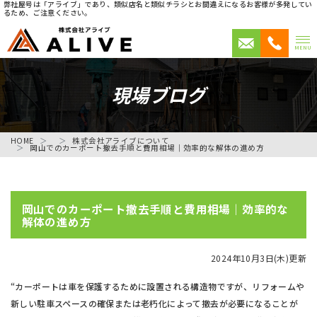
弊社屋号は「アライブ」であり、類似店名と類似チラシとお間違えになるお客様が多発してい
るため、ご注意ください。
MENU
現場ブログ
HOME
株式会社アライブについて
岡山でのカーポート撤去手順と費用相場｜効率的な解体の進め方
岡山でのカーポート撤去手順と費用相場｜効率的な
解体の進め方
2024年10月3日(木)更新
“カーポートは車を保護するために設置される構造物ですが、リフォームや
新しい駐車スペースの確保または老朽化によって撤去が必要になることが