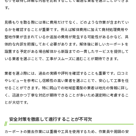
もりを取得し詳細な内容を比較することで最適な業者を選ぶことができま
す。
見積もりを取る際には単に費用だけでなく、どのような作業が含まれてい
るかを確認することが重要です。例えば解体費用に加えて廃材処理費用や
整地作業が含まれているか追加の費用が発生する可能性があるかなど、具
体的な内訳を把握しておく必要があります。解体後に新しいカーポートを
設置する予定がある場合解体から新設までの一貫したサービスを提供して
いる業者を選ぶことで、工事がスムーズに進むことが期待できます。
業者を選ぶ際には、過去の実績や評判を確認することも重要です。口コミ
やレビューを参考にし信頼性の高い業者を選ぶことで、安心して工事を任
せることができます。特に岡山での地域密着型の業者は地元の情報に詳し
く、迅速かつ丁寧な対応が期待できることが多いため選定時に考慮するこ
とが大切です。
安全対策を徹底して進行することが不可欠
カーポートの撤去作業には重機や工具を使用するため、作業員や周囲の安