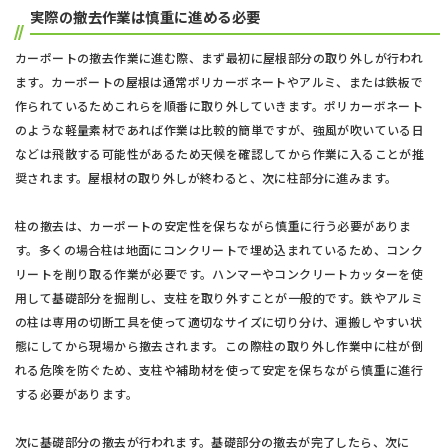
実際の撤去作業は慎重に進める必要
カーポートの撤去作業に進む際、まず最初に屋根部分の取り外しが行われ
ます。カーポートの屋根は通常ポリカーボネートやアルミ、または鉄板で
作られているためこれらを順番に取り外していきます。ポリカーボネート
のような軽量素材であれば作業は比較的簡単ですが、強風が吹いている日
などは飛散する可能性があるため天候を確認してから作業に入ることが推
奨されます。屋根材の取り外しが終わると、次に柱部分に進みます。
柱の撤去は、カーポートの安定性を保ちながら慎重に行う必要がありま
す。多くの場合柱は地面にコンクリートで埋め込まれているため、コンク
リートを削り取る作業が必要です。ハンマーやコンクリートカッターを使
用して基礎部分を掘削し、支柱を取り外すことが一般的です。鉄やアルミ
の柱は専用の切断工具を使って適切なサイズに切り分け、運搬しやすい状
態にしてから現場から撤去されます。この際柱の取り外し作業中に柱が倒
れる危険を防ぐため、支柱や補助材を使って安定を保ちながら慎重に進行
する必要があります。
次に基礎部分の撤去が行われます。基礎部分の撤去が完了したら、次に