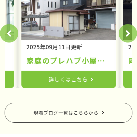
2025年09月11日更新
20
解体業者に苦情を入れるべき？
家庭のプレハブ小屋、スッキリ解体しませんか？費用と安全な処分方法ガイド
詳しくはこちら
現場ブログ一覧はこちらから