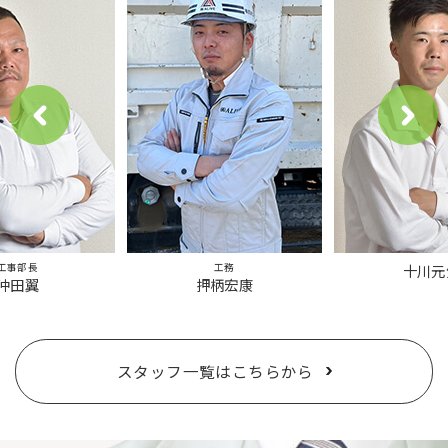
工事部長
工務
十川元
沖田翼
押柄宏康
スタッフ一覧はこちらから