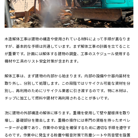
木造解体工事は建物の構造や使用されている材料によって手順が異なりま
すが、基本的な手順は共通しています。まず解体工事の計画を立てること
が重要です。計画には解体する建物の調査、工事のスケジュール使用する
機材や工具のリスト安全対策が含まれます。
解体工事は、まず建物の内部から始まります。内部の設備や什器内装材を
取り外し、分別して処理します。この段階ではリサイクル可能な資材を分
別し、再利用のためにリサイクル業者に引き渡するのです。特に木材は、
チップに加工して燃料や建材で再利用されることが多いです。
次に建物の外部構造の解体に移ります。重機を使用して壁や屋根床を取り
壊し、基礎部分を撤去します。重機の操作には専門の資格を持ったオペレ
ーターが必要であり、作業中の安全を確保するために適切な手順を遵守す
るのです。作業中に発生する粉塵や騒音対策で防塵シートや防音壁を設置