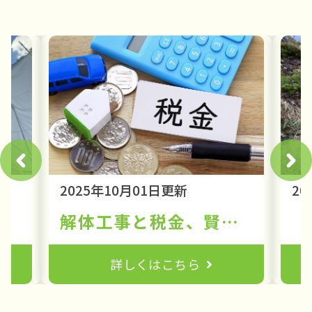
2025年10月01日更新
20
〜建物が姿を消すまでの道のり〜
解体工事と税金、賢く節税！知らないと損する5つのポイント
詳しくはこちら