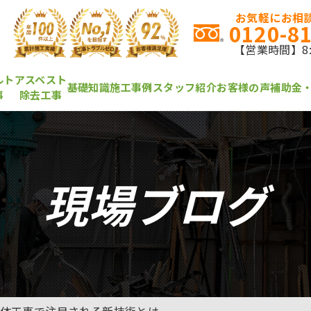
お気軽にお相談
0120-8
【営業時間】8:0
ルト
アスベスト
基礎知識
施工事例
スタッフ紹介
お客様の声
補助金
事
除去工事
現場ブログ
体工事で注目される新技術とは