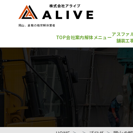
岡山、倉敷の格安解体業者
アスファ
TOP
会社案内
解体メニュー
舗装工
HOME
ブログ
岡山の解