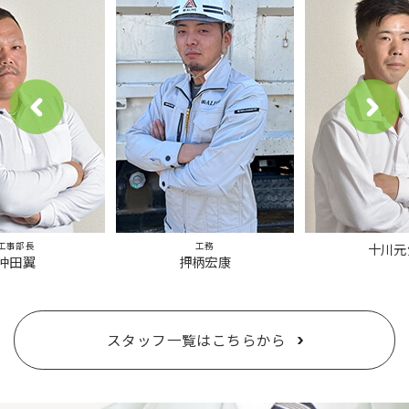
工事部長
工務
十川元
沖田翼
押柄宏康
スタッフ一覧はこちらから