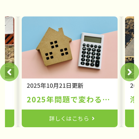
2025年10月21日更新
20
ガイド：事故原因と対策、業者の責任とは？
2025年問題で変わる「賃貸経営 リスク」！人口減少時代を生き抜くための戦略
詳しくはこちら