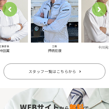
工事部長
工務
十川元
沖田翼
押柄宏康
スタッフ一覧はこちらから
WEBサイト
無料
から
で