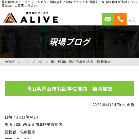
弊社屋号は「アライブ」であり、類似店名と類似チラシとお間違えになるお客様が多発してい
るため、ご注意ください。
MENU
現場ブログ
HOME
ブログ
岡山県岡山市北区牟佐地内 植栽撤去
岡山県岡山市北区牟佐地内 植栽撤去
2022年4月14日(木)更新
日時：2022/04/13
場所：岡山県岡山市北区牟佐地内
記載者：佐藤勝彦