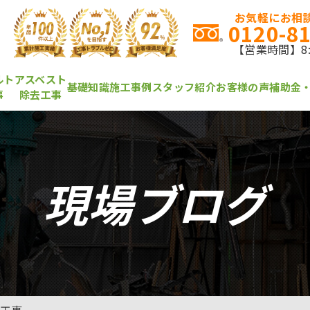
お気軽にお相談
0120-8
【営業時間】8:0
ルト
アスベスト
基礎知識
施工事例
スタッフ紹介
お客様の声
補助金
事
除去工事
現場ブログ
工事