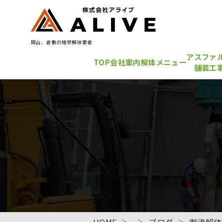
岡山、倉敷の格安解体業者
アスファ
TOP
会社案内
解体メニュー
舗装工
HOME
ブログ
御津解体