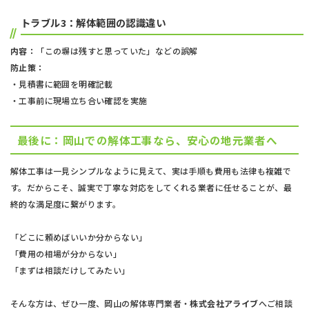
トラブル3：解体範囲の認識違い
内容：
「この塀は残すと思っていた」などの誤解
防止策：
・見積書に範囲を明確記載
・工事前に現場立ち合い確認を実施
最後に：岡山での解体工事なら、安心の地元業者へ
解体工事は一見シンプルなように見えて、実は手順も費用も法律も複雑で
す。だからこそ、誠実で丁寧な対応をしてくれる業者に任せることが、最
終的な満足度に繋がります。
「どこに頼めばいいか分からない」
「費用の相場が分からない」
「まずは相談だけしてみたい」
そんな方は、ぜひ一度、岡山の解体専門業者・
株式会社アライブ
へご相談