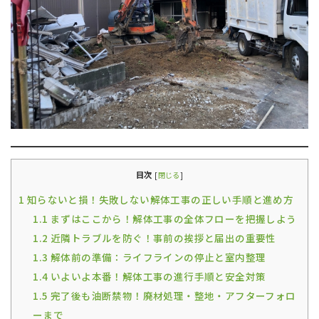
目次
[
閉じる
]
1
知らないと損！失敗しない解体工事の正しい手順と進め方
1.1
まずはここから！解体工事の全体フローを把握しよう
1.2
近隣トラブルを防ぐ！事前の挨拶と届出の重要性
1.3
解体前の準備：ライフラインの停止と室内整理
1.4
いよいよ本番！解体工事の進行手順と安全対策
1.5
完了後も油断禁物！廃材処理・整地・アフターフォロ
ーまで