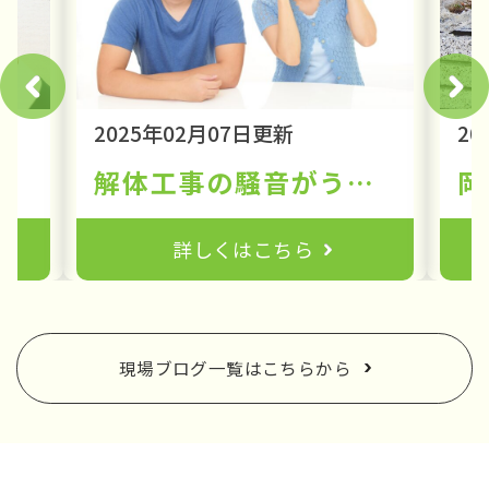
2025年02月07日更新
20
00%対応の解体会社｜岡山の解体工事はアライブ】
解体工事の騒音がうるさい！苦情の相談先や自分でできる対処法とは
詳しくはこちら
現場ブログ一覧はこちらから