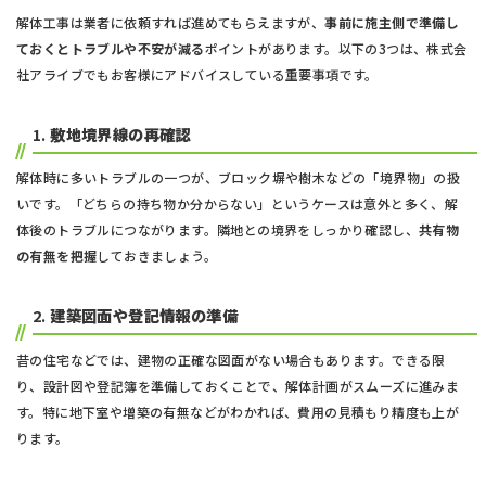
解体工事は業者に依頼すれば進めてもらえますが、
事前に施主側で準備し
ておくとトラブルや不安が減る
ポイントがあります。以下の3つは、株式会
社アライブでもお客様にアドバイスしている重要事項です。
1.
敷地境界線の再確認
解体時に多いトラブルの一つが、ブロック塀や樹木などの「境界物」の扱
いです。「どちらの持ち物か分からない」というケースは意外と多く、解
体後のトラブルにつながります。隣地との境界をしっかり確認し、
共有物
の有無を把握
しておきましょう。
2.
建築図面や登記情報の準備
昔の住宅などでは、建物の正確な図面がない場合もあります。できる限
り、設計図や登記簿を準備しておくことで、解体計画がスムーズに進みま
す。特に地下室や増築の有無などがわかれば、費用の見積もり精度も上が
ります。