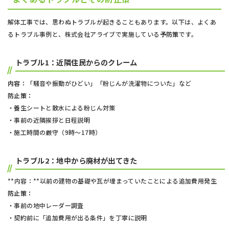
解体工事では、思わぬトラブルが起きることもあります。以下は、よくあ
るトラブル事例と、株式会社アライブで実施している
予防策
です。
トラブル1：近隣住民からのクレーム
内容：
「騒音や振動がひどい」「粉じんが洗濯物についた」など
防止策：
・養生シートと散水による粉じん対策
・事前の近隣挨拶と日程説明
・施工時間の厳守（9時〜17時）
トラブル2：地中から廃材が出てきた
**内容：**以前の建物の基礎や瓦が埋まっていたことによる追加費用発生
防止策：
・事前の地中レーダー調査
・契約前に「追加費用が出る条件」を丁寧に説明