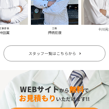
工事部長
工務
十川元
沖田翼
押柄宏康
スタッフ一覧はこちらから
WEBサイト
無料
から
で
お見積もり
いただけます!!