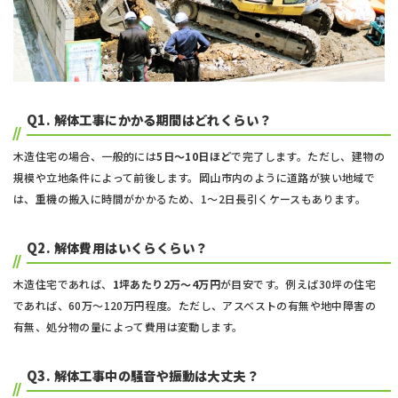
Q1. 解体工事にかかる期間はどれくらい？
木造住宅の場合、一般的には
5日～10日ほど
で完了します。ただし、建物の
規模や立地条件によって前後します。岡山市内のように道路が狭い地域で
は、重機の搬入に時間がかかるため、1～2日長引くケースもあります。
Q2. 解体費用はいくらくらい？
木造住宅であれば、
1坪あたり2万〜4万円
が目安です。例えば30坪の住宅
であれば、60万〜120万円程度。ただし、アスベストの有無や地中障害の
有無、処分物の量によって費用は変動します。
Q3. 解体工事中の騒音や振動は大丈夫？