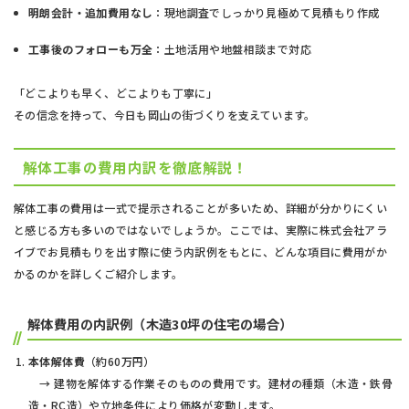
明朗会計・追加費用なし
：現地調査でしっかり見極めて見積もり作成
工事後のフォローも万全
：土地活用や地盤相談まで対応
「どこよりも早く、どこよりも丁寧に」
その信念を持って、今日も岡山の街づくりを支えています。
解体工事の費用内訳を徹底解説！
解体工事の費用は一式で提示されることが多いため、詳細が分かりにくい
と感じる方も多いのではないでしょうか。ここでは、実際に株式会社アラ
イブでお見積もりを出す際に使う内訳例をもとに、どんな項目に費用がか
かるのかを詳しくご紹介します。
解体費用の内訳例（木造30坪の住宅の場合）
本体解体費
（約60万円）
→ 建物を解体する作業そのものの費用です。建材の種類（木造・鉄骨
造・RC造）や立地条件により価格が変動します。