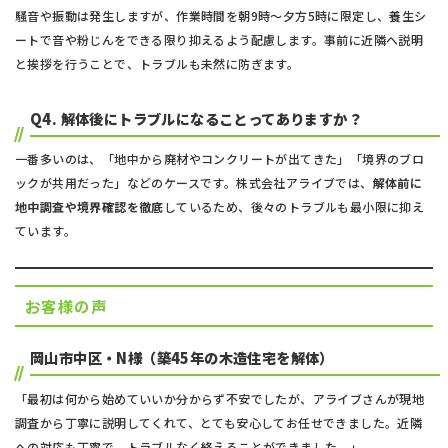
騒音や振動は発生しますが、作業時間を朝9時〜夕方5時に限定し、養生シ
ートで音や粉じんをできる限り抑えるよう配慮します。事前に近隣へ説明
と挨拶を行うことで、トラブルも未然に防ぎます。
Q4. 解体後にトラブルになることってありますか？
一番多いのは、「地中から廃材やコンクリートが出てきた」「境界のブロ
ックが共用だった」などのケースです。株式会社アライブでは、
解体前に
地中調査や境界確認を徹底
しているため、後々のトラブルも最小限に抑え
ています。
お客様の声
岡山市中区・N様（築45年の木造住宅を解体）
「最初は何から始めていいか分からず不安でしたが、アライブさんが現地
調査から丁寧に説明してくれて、とても安心してお任せできました。近隣
への対応も丁寧で、トラブルなく終えることができました。」