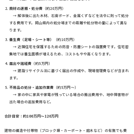
廃材の運搬・処分費
（約20万円）
→ 解体後に出た木材、石膏ボード、金属くずなどを法令に則って処分
する費用です。岡山県内の処分場までの距離や処分物の量によって異な
ります。
養生費（足場・シート等）
（約10万円）
→ 近隣住宅を保護するための防音・防塵シートの設置費です。住宅密
集地では養生面積が増えるため、コストもやや高くなります。
届出や諸経費
（約5万円）
→ 建設リサイクル法に基づく届出の作成や、現場管理費などが含まれ
ます。
不用品の処分・追加作業費
（約5万円〜）
→ 家の中に家具や家電が残っている場合の搬出費用や、地中障害物が
出た場合の追加費用など。
合計目安：約100万円〜120万円
建物の構造や付帯物（ブロック塀・カーポート・庭木など）の有無でも費