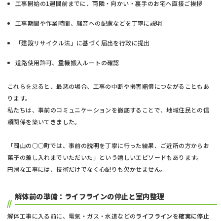
工事開始の1週間前までに、両隣・向かい・裏手のお宅へ直接ご挨拶
工事期間や作業時間、騒音への配慮などを丁寧に説明
「建設リサイクル法」に基づく届出を行政に提出
道路使用許可、重機搬入ルートの確認
これらを怠ると、最悪の場合、工事の中断や損害賠償につながることもあ
ります。
私たちは、事前のコミュニケーションを徹底することで、地域住民との信
頼関係を築いてきました。
「岡山の○○町では、事前の説明を丁寧に行った結果、ご近所の方からお
菓子の差し入れまでいただいた」という嬉しいエピソードもあります。
円滑な工事には、技術だけでなく心配りも欠かせません。
解体前の準備：ライフラインの停止と室内整理
解体工事に入る前に、電気・ガス・水道などの
ライフラインを確実に停止