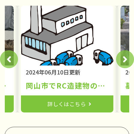
2024年06月10日更新
20
最新】岡山市中区乙多見の解体費用相場と坪単価｜地元の解体プロが教える実績と安く抑えるコツ
岡山市でRC造建物の解体工事をスムーズに進めるためのガイド【社長が100%対応の解体会社｜岡山の解体工事はアライブ】
詳しくはこちら