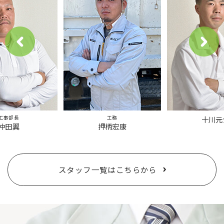
工事部長
工務
十川元
沖田翼
押柄宏康
スタッフ一覧はこちらから