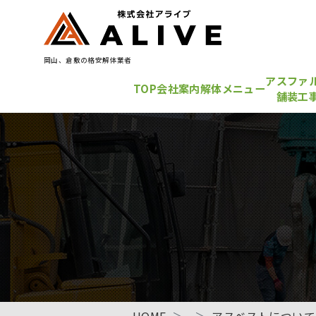
岡山、倉敷の格安解体業者
アスファ
TOP
会社案内
解体メニュー
舗装工
HOME
アスベストについて