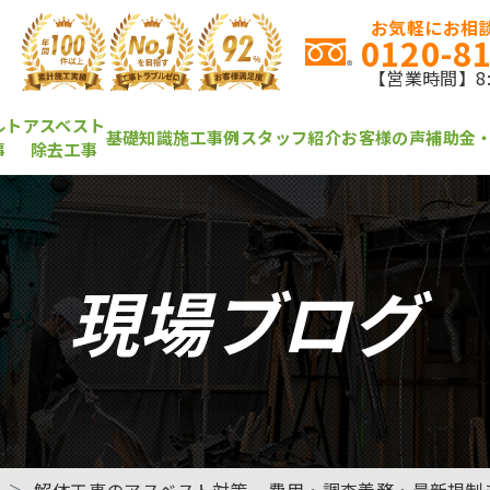
お気軽にお相談
0120-8
【営業時間】8:0
ルト
アスベスト
基礎知識
施工事例
スタッフ紹介
お客様の声
補助金
事
除去工事
現場ブログ
解体工事のアスベスト対策 – 費用・調査義務・最新規