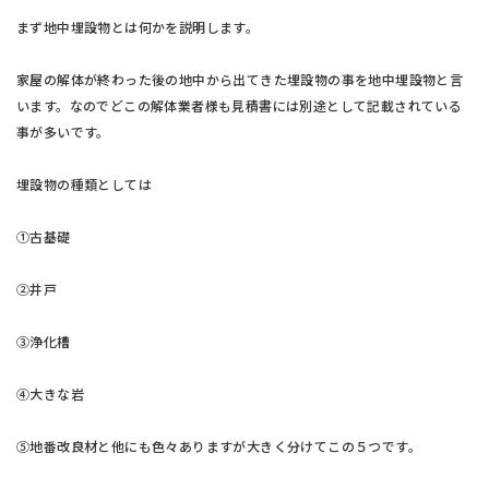
まず地中埋設物とは何かを説明します。
家屋の解体が終わった後の地中から出てきた埋設物の事を地中埋設物と言
います。なのでどこの解体業者様も見積書には別途として記載されている
事が多いです。
埋設物の種類としては
①古基礎
②井戸
③浄化槽
④大きな岩
⑤地番改良材と他にも色々ありますが大きく分けてこの５つです。