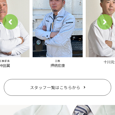
工事部長
工務
十川元
沖田翼
押柄宏康
スタッフ一覧はこちらから