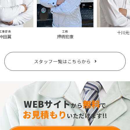
工事部長
工務
十川元
沖田翼
押柄宏康
スタッフ一覧はこちらから
WEBサイト
無料
から
で
お見積もり
いただけます!!