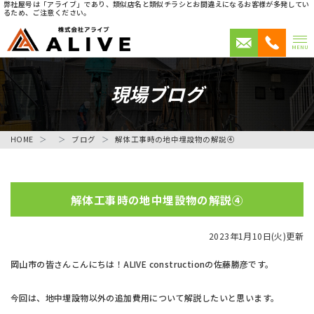
弊社屋号は「アライブ」であり、類似店名と類似チラシとお間違えになるお客様が多発してい
るため、ご注意ください。
MENU
現場ブログ
HOME
ブログ
解体工事時の地中埋設物の解説④
解体工事時の地中埋設物の解説④
2023年1月10日(火)更新
岡山市の皆さんこんにちは！ALIVE constructionの佐藤勝彦です。
今回は、地中埋設物以外の追加費用について解説したいと思います。