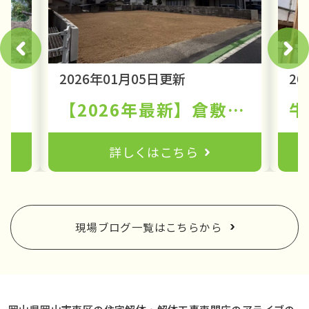
2026年01月05日更新
20
家が教える管理・活用・解体術
【2026年最新】倉敷市福島の解体費用相場を徹底解説！坪単価の目安と地域密着の工事実績を紹介
牛
詳しくはこちら
現場ブログ一覧はこちらから