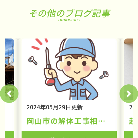
その他のブログ記事
/ OTHER BLOG /
2024年05月29日更新
20
べき「建設リサイクル法」とは①
岡山市の解体工事相場を徹底解説！コスト削減のための賢い選択肢とは【社長が100%対応の解体会社｜岡山の解体工事はアライブ】