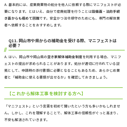
A. 基本的には、産業廃棄物の処分を他人に依頼する際にマニフェストが必
要になります。とはいえ、自分で産廃処理を行うことは
設備面・法的手続
き面からも極めて困難
です。安全かつ法令順守のためにも、専門の解体業
者へ依頼することをおすすめします。
Q11. 岡山市や県からの補助金を受ける際、マニフェストは
必要？
A. はい、岡山市や岡山県の
空き家解体補助金制度
を利用する場合、マニフ
ェストの提出が求められることがあります。処分が適切に行われている証
拠として、申請時の添付書類に必要となることもあるため、あらかじめ業
者と「補助金に使える書類が出せるか」を確認しておきましょう。
【これから解体工事を検討する方へ】
「マニフェスト」という言葉を初めて聞いたという方も多いかもしれませ
ん。しかし、これを理解することで、解体工事の信頼性がぐっと高まり、
不安も解消されていきます。