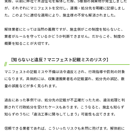
実際、以前に弊社で木造住宅を解体した際、5種類の廃棄物が発生しました
が、それぞれにマニフェストを交付し、運搬・処分先を明確に記録しまし
た。このように適切な運用により、施主様の不安も解消されました。
解体業者にとっては当然の義務ですが、施主側がこの制度を知らないと、
業者がルールを守っているかどうか判断できません。だからこそ、制度の
概要を知ることが大切です。
【知らないと違反？マニフェスト記載ミスのリスク】
マニフェストの記載ミスや不備は法令違反とされ、行政指導や罰則の対象
になります。具体的には、収集運搬業者名の記載漏れ、処分先の誤記、数
量の誤差などが多く見られます。
過去にあった事例では、処分先の記載が不正確だったため、違法処理と判
断されて行政処分を受けたケースもあります。こうなると、施主も知らず
知らずのうちに「違法工事に関与してしまう」可能性も出てきます。
信頼できる業者であれば、こういったリスクも未然に防げます。解体前に