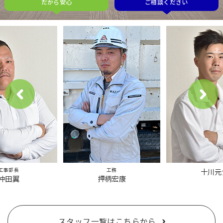
だから安心
ご相談ください
工事部長
工務
十川元
沖田翼
押柄宏康
スタッフ一覧はこちらから