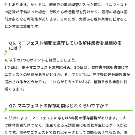
性もあります。たとえば、廃棄物の追跡調査が入った際に、マニフェスト
の記録が不備だった場合、行政から改善指導を受けたり、最悪の場合は罰
則対象となる可能性があります。そのため、実績ある解体業者に任せるこ
とが非常に重要です。
Q6. マニフェスト制度を遵守している解体業者を見極める
には？
A. 以下の3つのポイントを確認しましょう。
1つ目は、
電子マニフェストの対応可否
。2つ目は、
契約書や説明書類にマ
ニフェストの記載があるかどうか
。そして3つ目は、
完了後に処分報告書が
提出されるかどうか
です。これらがそろっていれば、信頼できる業者と判
断できます。
Q7. マニフェストの保存期間はどれくらいですか？
A. 法律により、マニフェストの写しは
5年間の保存義務
があります。これ
は解体業者だけでなく、施主である元請業者にも義務が生じるケースがあ
ります。電子マニフェストであればデータとして自動保管されるため、管