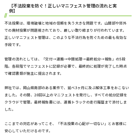
【不法投棄を防ぐ！正しいマニフェスト管理の流れと実
例】
不法投棄は、環境破壊と地域の信頼を失う大きな問題です。山間部や郊外
での廃材投棄が問題視されており、厳しい取り締まりが行われています。
正しいマニフェスト管理は、このような不法行為を防ぐための最も有効な
手段です。
管理の流れとしては、「交付→運搬→中間処理→最終処分→報告」の5段
階。各段階でマニフェストに記録が必要で、最終的に処理が完了した時点
で確認書類が施主に提出されます。
弊社では、岡山県南部のある案件で、延べ3ヶ月に及ぶ解体工事をおこない
ました。その間、20回以上のマニフェストを発行し、すべての処分記録を
クラウドで管理。最終報告書には、運搬トラックの走行履歴まで添付しま
した。
ここまでの対応があってこそ、「不法投棄の心配が一切ない」とお客様に
安心していただけるのです。