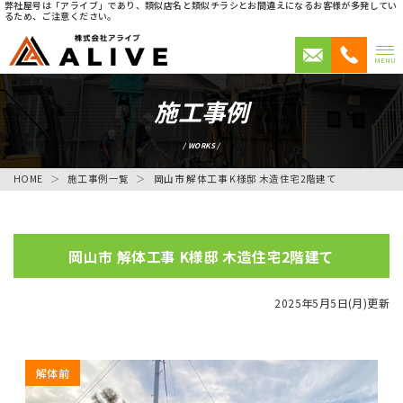
弊社屋号は「アライブ」であり、類似店名と類似チラシとお間違えになるお客様が多発してい
るため、ご注意ください。
MENU
施工事例
/ WORKS /
HOME
施工事例一覧
岡山市 解体工事 K様邸 木造住宅2階建て
岡山市 解体工事 K様邸 木造住宅2階建て
2025年5月5日(月)更新
解体前