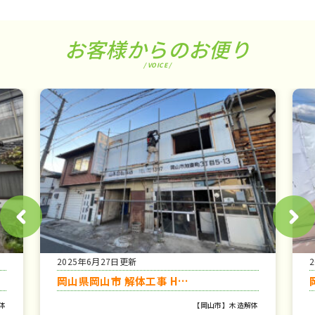
お客様からのお便り
/ VOICE /
2025年6月27日更新
岡山県岡山市 解体工事 H…
体
【岡山市】木造解体