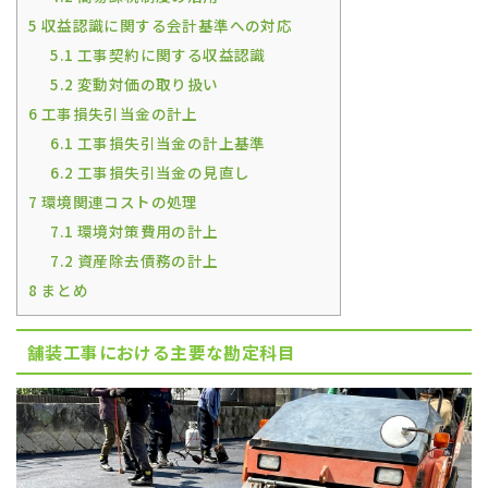
5
収益認識に関する会計基準への対応
5.1
工事契約に関する収益認識
5.2
変動対価の取り扱い
6
工事損失引当金の計上
6.1
工事損失引当金の計上基準
6.2
工事損失引当金の見直し
7
環境関連コストの処理
7.1
環境対策費用の計上
7.2
資産除去債務の計上
8
まとめ
舗装工事における主要な勘定科目