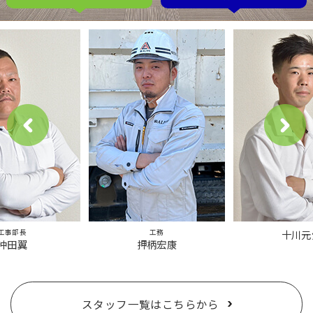
工事部長
工務
十川元
沖田翼
押柄宏康
スタッフ一覧はこちらから