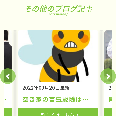
その他のブログ記事
/ OTHER BLOG /
2022年09月20日更新
20
空き家解体の流れを3ステップで解説！問い合わせから工事完了までの安心ナビ
空き家の害虫駆除は解体工事を行う前に必ずやったほうがいい理由②
詳しくはこちら