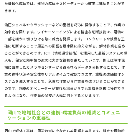
た機械化解体では、建物の解体をスピーディーかつ確実に進めることがで
きます。
油圧ショベルやクラッシャーなどの重機を巧みに操作することで、作業の
効率化を図ります。ワイヤーソーイングによる精密な切断技術は、建物の
一部を細かく切り分ける際に威力を発揮します。コンクリートや鉄骨を正
確に切断することで周辺への影響を最小限に抑えながら、解体作業を進め
ることができるのです。ICT（情報通信技術）を活用した最新システムの導
入も、保安と効率性の追求に大きな役割を果たしています。例えば解体現
場に設置したカメラやセンサーから得られるデータを分析することで、作
業の進捗状況や安全性をリアルタイムで確認できます。重機の遠隔操作シ
ステムを導入することで、危険な作業から作業員を遠ざけることができる
のです。熟練のオペレーターが離れた場所からでも重機を正確に操作でき
るようになり、作業員の保安が大幅に向上するといえます。
岡山で地域社会との連携-環境負荷の軽減とコミュニ
ケーションの重要性
岡山で解体工事は、周辺地域に少なからぬ影響を与えます。騒音や振動粉