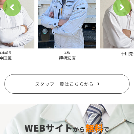
工事部長
工務
十川元
沖田翼
押柄宏康
スタッフ一覧はこちらから
WEBサイト
無料
から
で