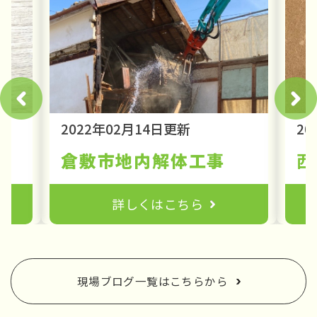
2022年02月14日更新
20
！解体費用の負担を軽減しよう！
倉敷市地内解体工事
西
詳しくはこちら
現場ブログ一覧はこちらから