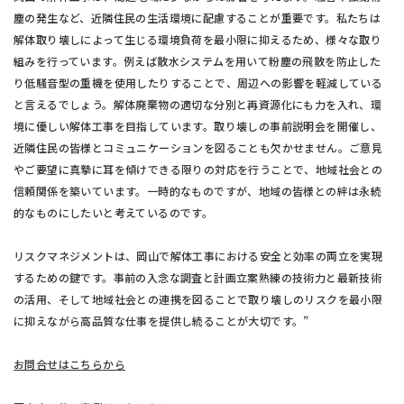
塵の発生など、近隣住民の生活環境に配慮することが重要です。私たちは
解体取り壊しによって生じる環境負荷を最小限に抑えるため、様々な取り
組みを行っています。例えば散水システムを用いて粉塵の飛散を防止した
り低騒音型の重機を使用したりすることで、周辺への影響を軽減している
と言えるでしょう。解体廃棄物の適切な分別と再資源化にも力を入れ、環
境に優しい解体工事を目指しています。取り壊しの事前説明会を開催し、
近隣住民の皆様とコミュニケーションを図ることも欠かせません。ご意見
やご要望に真摯に耳を傾けできる限りの対応を行うことで、地域社会との
信頼関係を築いています。一時的なものですが、地域の皆様との絆は永続
的なものにしたいと考えているのです。
リスクマネジメントは、岡山で解体工事における安全と効率の両立を実現
するための鍵です。事前の入念な調査と計画立案熟練の技術力と最新技術
の活用、そして地域社会との連携を図ることで取り壊しのリスクを最小限
に抑えながら高品質な仕事を提供し続ることが大切です。”
お問合せはこちらから