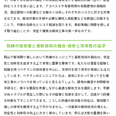
的なリスクを洗い出します。アスベストや有害物質の有無建物の損傷状
況、周辺建物への影響などを細かく分析しそれぞれのリスクに対する対策
を立てます。解体作業の手順や必要な機材人員配置などを綿密に計画する
ことで、作業の効率化とリスク軽減を図ります。事前準備に時間を惜しま
ず取り組むことが、安全で確実な解体工事の第一歩なのです。
熟練の技術者と最新技術の融合-保安と効率性の追求
岡山で解体取り壊しにおいて熟練のエンジニアと最新技術の融合は、安全
性と効率性を追求する上で非常に重要な要素です。私たちは豊富な経験と
知識を持つベテランの技術者を中心に、次世代を担う若手の育成にも注力
しています。ベテランのエンジニアたちは、長年にわたって培ってきた解
体工事のノウハウを持っていると言えるでしょう。建物の構造や材質解体
手順など、様々な要因を考慮しながら最適な解体方法を選択します。予期
せぬトラブルが発生した際にもその経験と知恵を活かして、迅速かつ的確
な判断を下すことができます。こうした熟練の技術者の存在は、解体取り
壊しの保安を確保する上で欠かせません。一方最新の解体技術の導入も、
安全性と効率性の向上に大きく寄与しています。例えば大型の重機を用い