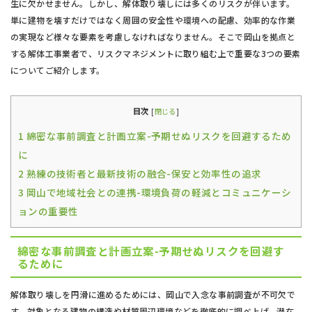
生に欠かせません。しかし、解体取り壊しには多くのリスクが伴います。
単に建物を壊すだけではなく周囲の安全性や環境への配慮、効率的な作業
の実現など様々な要素を考慮しなければなりません。そこで岡山を拠点と
する解体工事業者で、リスクマネジメントに取り組む上で重要な3つの要素
についてご紹介します。
目次
[
閉じる
]
1
綿密な事前調査と計画立案-予期せぬリスクを回避するため
に
2
熟練の技術者と最新技術の融合-保安と効率性の追求
3
岡山で地域社会との連携-環境負荷の軽減とコミュニケーシ
ョンの重要性
綿密な事前調査と計画立案-予期せぬリスクを回避す
るために
解体取り壊しを円滑に進めるためには、岡山で入念な事前調査が不可欠で
す。対象となる建物の構造や材質周辺環境などを徹底的に調べ上げ、潜在