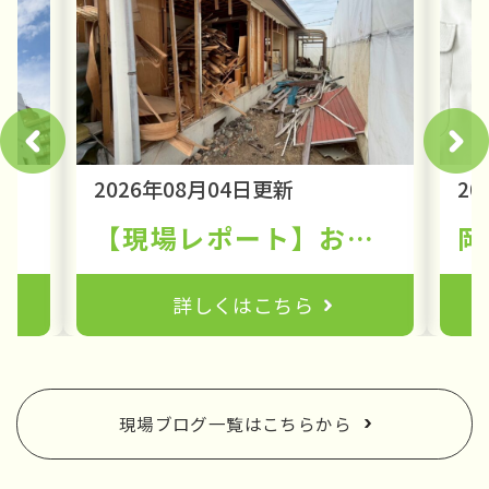
2026年08月04日更新
20
かかる費用や注意点を解説
【現場レポート】お家が安全に解体されるまで〜赤磐市での工事の様子〜
詳しくはこちら
現場ブログ一覧はこちらから