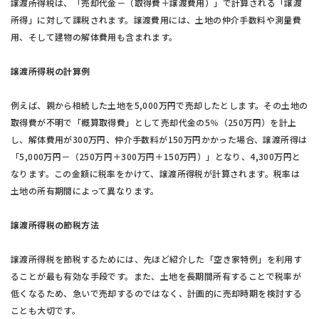
譲渡所得税は、「売却代金－（取得費＋譲渡費用）」で計算される「譲渡
所得」に対して課税されます。譲渡費用には、土地の仲介手数料や測量費
用、そして建物の解体費用も含まれます。
譲渡所得税の計算例
例えば、親から相続した土地を5,000万円で売却したとします。その土地の
取得費が不明で「概算取得費」として売却代金の5％（250万円）を計上
し、解体費用が300万円、仲介手数料が150万円かかった場合、譲渡所得は
「5,000万円－（250万円＋300万円＋150万円）」となり、4,300万円と
なります。この金額に税率をかけて、譲渡所得税が計算されます。税率は
土地の所有期間によって異なります。
譲渡所得税の節税方法
譲渡所得税を節税するためには、先ほど紹介した「空き家特例」を利用す
ることが最も有効な手段です。また、土地を長期間所有することで税率が
低くなるため、急いで売却するのではなく、計画的に売却時期を検討する
ことも大切です。