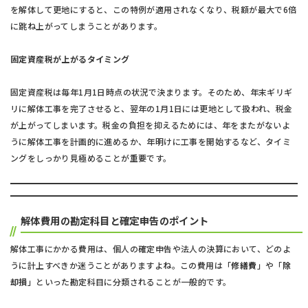
を解体して更地にすると、この特例が適用されなくなり、税額が最大で6倍
に跳ね上がってしまうことがあります。
固定資産税が上がるタイミング
固定資産税は毎年1月1日時点の状況で決まります。そのため、年末ギリギ
リに解体工事を完了させると、翌年の1月1日には更地として扱われ、税金
が上がってしまいます。税金の負担を抑えるためには、年をまたがないよ
うに解体工事を計画的に進めるか、年明けに工事を開始するなど、タイミ
ングをしっかり見極めることが重要です。
解体費用の勘定科目と確定申告のポイント
解体工事にかかる費用は、個人の確定申告や法人の決算において、どのよ
うに計上すべきか迷うことがありますよね。この費用は「
修繕費
」や「
除
却損
」といった勘定科目に分類されることが一般的です。