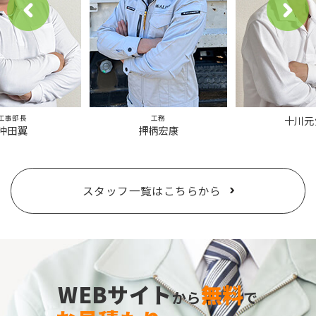
工事部長
工務
十川元
沖田翼
押柄宏康
スタッフ一覧はこちらから
WEBサイト
無料
から
で