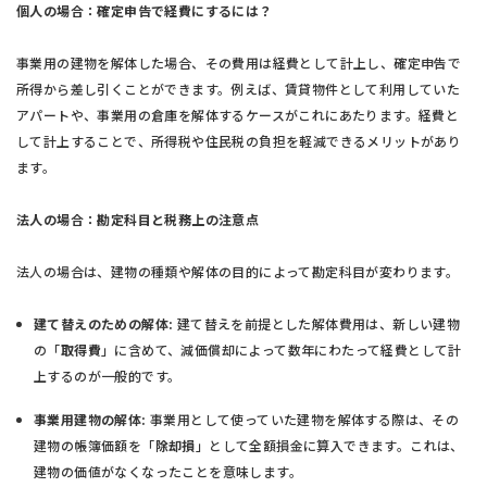
個人の場合：確定申告で経費にするには？
事業用の建物を解体した場合、その費用は経費として計上し、確定申告で
所得から差し引くことができます。例えば、賃貸物件として利用していた
アパートや、事業用の倉庫を解体するケースがこれにあたります。経費と
して計上することで、所得税や住民税の負担を軽減できるメリットがあり
ます。
法人の場合：勘定科目と税務上の注意点
法人の場合は、建物の種類や解体の目的によって勘定科目が変わります。
建て替えのための解体:
建て替えを前提とした解体費用は、新しい建物
の「
取得費
」に含めて、減価償却によって数年にわたって経費として計
上するのが一般的です。
事業用建物の解体:
事業用として使っていた建物を解体する際は、その
建物の帳簿価額を「
除却損
」として全額損金に算入できます。これは、
建物の価値がなくなったことを意味します。